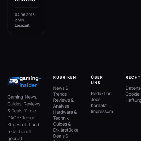
04.06.2018 ·
2 Min.
Lesezeit
gaming
-
RUBRIKEN
ÜBER
RECHT
UNS
insider
News &
Datens
Redaktion
Trends
Cookie-
Gaming-News,
Jobs
Reviews &
Haftun
Guides, Reviews
Kontakt
Analyse
& Deals für die
Impressum
Hardware &
DACH-Region —
Technik
Guides &
KI-gestützt und
Erklärstücke
redaktionell
Deals &
geprüft.