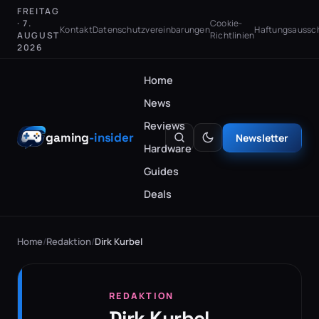
FREITAG
· 7.
Cookie-
Kontakt
Datenschutzvereinbarungen
Haftungsaussc
AUGUST
Richtlinien
2026
Home
News
Reviews
gaming
-insider
Newsletter
Hardware
Guides
Deals
Home
/
Redaktion
/
Dirk Kurbel
REDAKTION
Dirk Kurbel