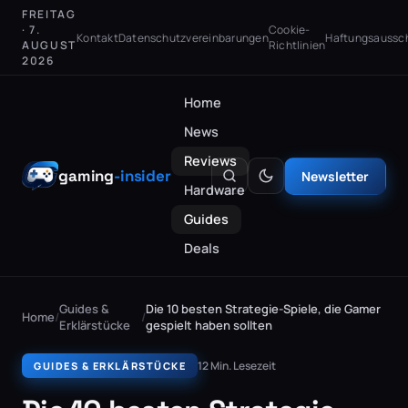
FREITAG
· 7.
Cookie-
Kontakt
Datenschutzvereinbarungen
Haftungsaussc
AUGUST
Richtlinien
2026
Home
News
Reviews
gaming
-insider
Newsletter
Hardware
Guides
Deals
Guides &
Die 10 besten Strategie-Spiele, die Gamer
Home
/
/
Erklärstücke
gespielt haben sollten
12 Min. Lesezeit
GUIDES & ERKLÄRSTÜCKE