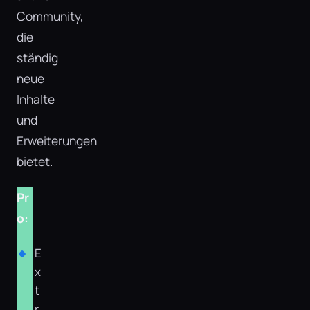
Community,
die
ständig
neue
Inhalte
und
Erweiterungen
bietet.
Pr
o:
E
x
t
r