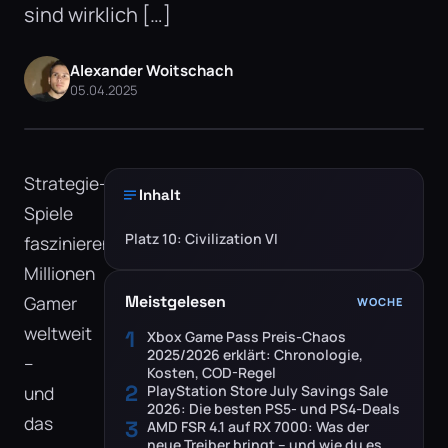
sind wirklich […]
Alexander Woitschach
05.04.2025
Strategie-
Inhalt
Spiele
Platz 10: Civilization VI
faszinieren
Millionen
Gamer
Meistgelesen
WOCHE
weltweit
1
Xbox Game Pass Preis-Chaos
2025/2026 erklärt: Chronologie,
–
Kosten, COD-Regel
2
und
PlayStation Store July Savings Sale
2026: Die besten PS5- und PS4-Deals
das
3
AMD FSR 4.1 auf RX 7000: Was der
neue Treiber bringt – und wie du es