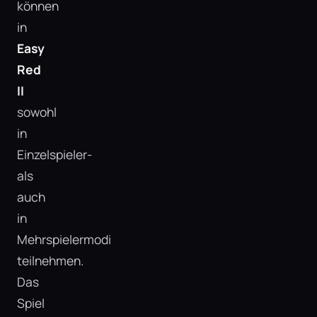
können
in
Easy
Red
II
sowohl
in
Einzelspieler-
als
auch
in
Mehrspielermodi
teilnehmen.
Das
Spiel