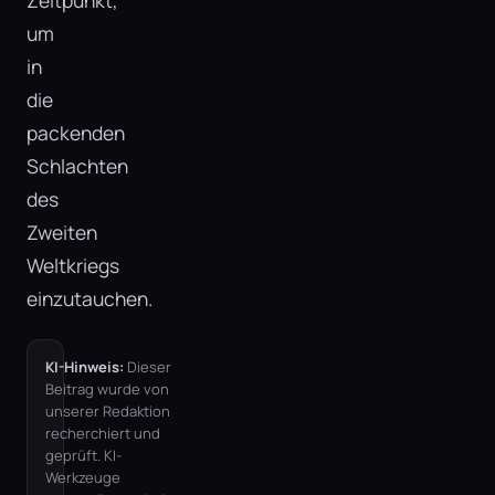
Zeitpunkt,
um
in
die
packenden
Schlachten
des
Zweiten
Weltkriegs
einzutauchen.
KI-Hinweis:
Dieser
Beitrag wurde von
unserer Redaktion
recherchiert und
geprüft. KI-
Werkzeuge