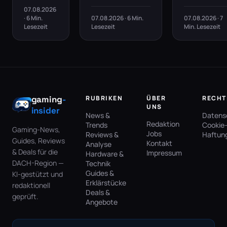
07.08.2026
· 6 Min.
07.08.2026 · 6 Min.
07.08.2026 · 7
Lesezeit
Lesezeit
Min. Lesezeit
gaming
-
RUBRIKEN
ÜBER
RECHT
UNS
insider
News &
Datens
Redaktion
Trends
Cookie-
Gaming-News,
Jobs
Reviews &
Haftun
Guides, Reviews
Kontakt
Analyse
& Deals für die
Impressum
Hardware &
DACH-Region —
Technik
Guides &
KI-gestützt und
Erklärstücke
redaktionell
Deals &
geprüft.
Angebote