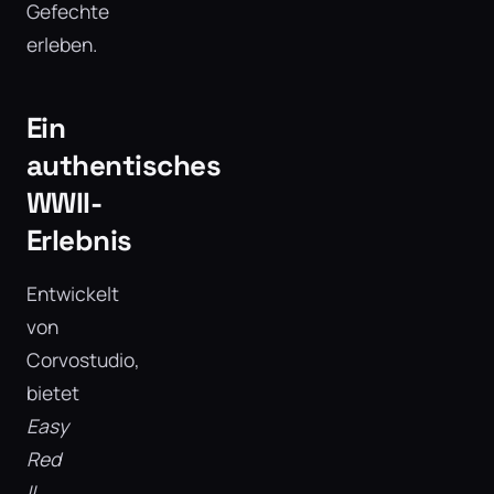
Gefechte
erleben.
Ein
authentisches
WWII-
Erlebnis
Entwickelt
von
Corvostudio,
bietet
Easy
Red
II