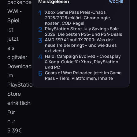
packende
Meistgelesen
WOCHE
WWII-
1
Xbox Game Pass Preis-Chaos
2025/2026 erklärt: Chronologie,
Spiel,
Kosten, COD-Regel
2
ist
PlayStation Store July Savings Sale
2026: Die besten PS5- und PS4-Deals
jetzt
3
AMD FSR 4.1 auf RX 7000: Was der
neue Treiber bringt – und wie du es
als
aktivierst
4
digitaler
Halo: Campaign Evolved – Crossplay
& Koop-Guide für Xbox, PlayStation
Download
und PC
5
Gears of War: Reloaded jetzt im Game
im
Pass – Tiers, Plattformen, Inhalte
PlayStation
Store
erhältlich.
Für
nur
5,39€