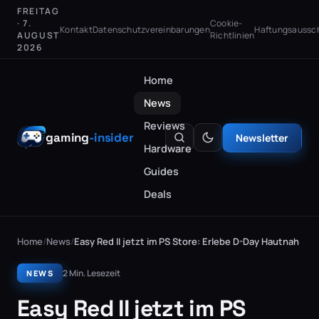
FREITAG
· 7.
Cookie-
Kontakt
Datenschutzvereinbarungen
Haftungsaussc
AUGUST
Richtlinien
2026
Home
News
Reviews
gaming
-insider
Newsletter
Hardware
Guides
Deals
Home
/
News
/
Easy Red II jetzt im PS Store: Erlebe D-Day Hautnah
2 Min. Lesezeit
NEWS
Easy Red II jetzt im PS