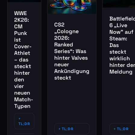
WWE
Battlefiel
2K26:
CS2
6 „Live
CM
„Cologne
Now” auf
Punk
2026:
Steam:
ist
Ranked
Das
Cover-
Series“: Was
steckt
Athlet
hinter Valves
wirklich
– das
neuer
hinter de
steckt
Ankündigung
Meldung
hinter
steckt
den
vier
neuen
Match-
Typen
TL;DR
TL;DR
TL;DR