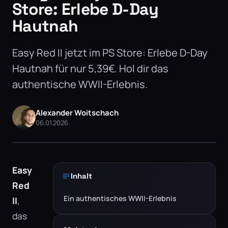
Store: Erlebe D-Day
Hautnah
Easy Red II jetzt im PS Store: Erlebe D-Day
Hautnah für nur 5,39€. Hol dir das
authentische WWII-Erlebnis.
Alexander Woitschach
06.01.2026
Easy
Inhalt
Red
Ein authentisches WWII-Erlebnis
II
,
das