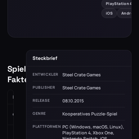
PlayStation 4
iOS
Android
Steckbrief
Spiel-
ENTWICKLER
Steel Crate Games
Fakten
PUBLISHER
Steel Crate Games
Release
08.10.2015
RELEASE
08.10.2015
Kooperatives
GENRE
Kooperatives Puzzle-Spiel
Genre
Puzzle-Spiel
PLATTFORMEN
PC (Windows, macOS, Linux),
PC
PlayStation 4, Xbox One,
(Windows,
Nintendo Switch, iOS,