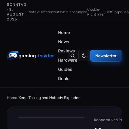
SONNTAG
· 9.
Cookie-
Kontakt
Datenschutzvereinbarungen
Haftungsauss
AUGUST
Richtlinien
2026
Home
News
Reviews
gaming
-insider
Newsletter
Hardware
Guides
Deals
Home
/
Keep Talking and Nobody Explodes
Kooperatives Puzzl