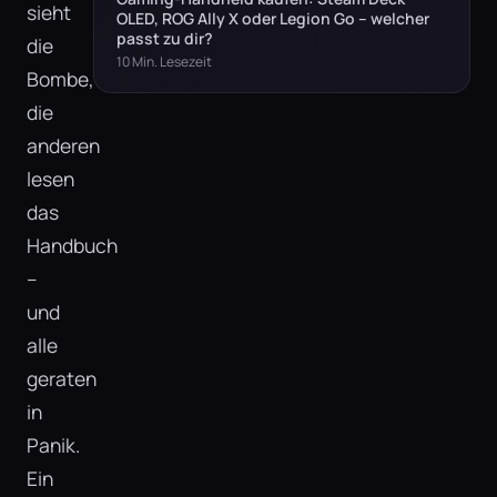
sieht
OLED, ROG Ally X oder Legion Go – welcher
passt zu dir?
die
10 Min. Lesezeit
Bombe,
die
anderen
lesen
das
Handbuch
–
und
alle
geraten
in
Panik.
Ein