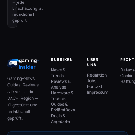
— jede
Einschätzung ist
redaktionell
geprüft.
gaming
-
RUBRIKEN
ÜBER
RECHT
UNS
insider
News &
Datens
Redaktion
Trends
Cookie-
Gaming-News,
Jobs
Reviews &
Haftun
Guides, Reviews
Kontakt
Analyse
& Deals für die
Impressum
Hardware &
DACH-Region —
Technik
Guides &
KI-gestützt und
Erklärstücke
redaktionell
Deals &
geprüft.
Angebote