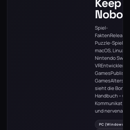
Keep T
Nobod
Spiel-
FaktenRelease0
Puzzle-SpielPl
macOS, Linux), 
Nintendo Switch
VREntwicklerSt
GamesPublisher
GamesAltersfre
sieht die Bombe
Handbuch – und a
Kommunikationss
und nervenaufr
PC (Windows