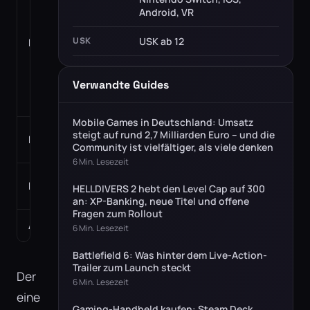
Android, VR
macOS,
Linux),
USK
USK ab 12
Plattformen
PlayStation
4, Xbox One,
Nintendo
Verwandte Guides
Switch, iOS,
Android, VR
Mobile Games in Deutschland: Umsatz
Steel Crate
steigt auf rund 2,7 Milliarden Euro – und die
Entwickler
Community ist vielfältiger, als viele denken
Games
6 Min. Lesezeit
Steel Crate
Publisher
HELLDIVERS 2 hebt den Level Cap auf 300
Games
an: XP-Banking, neue Titel und offene
Fragen zum Rollout
Altersfreigabe
USK ab 12
6 Min. Lesezeit
Battlefield 6: Was hinter dem Live-Action-
Trailer zum Launch steckt
Der
6 Min. Lesezeit
eine
Gaming-Handheld kaufen: Steam Deck