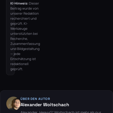
KI-Hinweis:
Dieser
Beitrag wurde von
unserer Redaktion
recherchiert und
geprüft. KI-
Werkzeuge
unterstützten bei
Recherche,
Zusammenfassung
und Bildgestaltung
— jede
Einschätzung ist
redaktionell
geprüft.
ÜBER DEN AUTOR
Alexander Woitschach
Alexander „HeavyG“ Woitschach ist mehr als nur