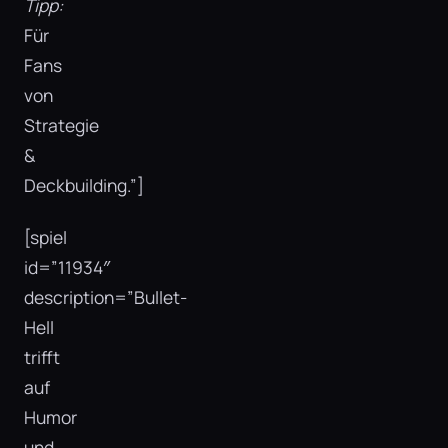
Tipp:
Für
Fans
von
Strategie
&
Deckbuilding.”]
[spiel
id=”11934″
description=”Bullet-
Hell
trifft
auf
Humor
und