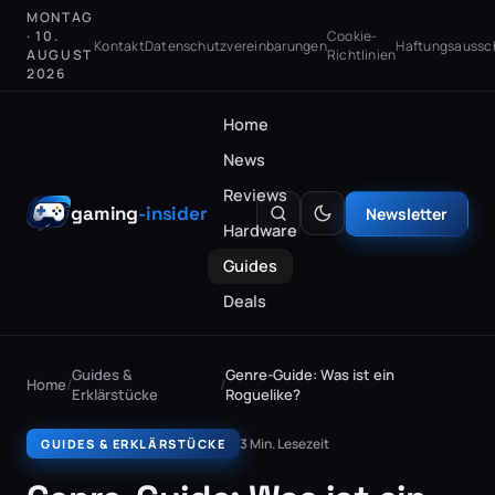
MONTAG
· 10.
Cookie-
Kontakt
Datenschutzvereinbarungen
Haftungsaussc
AUGUST
Richtlinien
2026
Home
News
Reviews
gaming
-insider
Newsletter
Hardware
Guides
Deals
Guides &
Genre-Guide: Was ist ein
Home
/
/
Erklärstücke
Roguelike?
3 Min. Lesezeit
GUIDES & ERKLÄRSTÜCKE