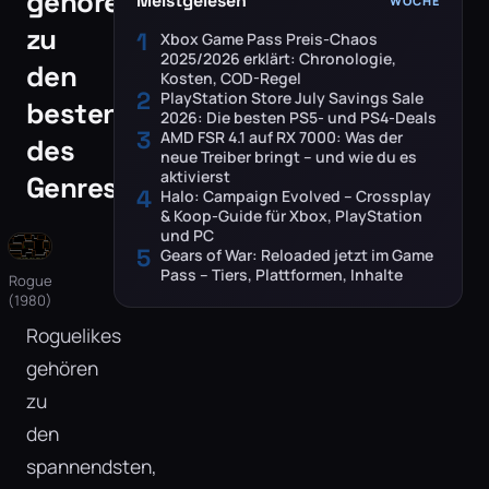
gehören
Meistgelesen
WOCHE
zu
1
Xbox Game Pass Preis-Chaos
2025/2026 erklärt: Chronologie,
den
Kosten, COD-Regel
2
PlayStation Store July Savings Sale
besten
2026: Die besten PS5- und PS4-Deals
3
AMD FSR 4.1 auf RX 7000: Was der
des
neue Treiber bringt – und wie du es
aktivierst
Genres?
4
Halo: Campaign Evolved – Crossplay
& Koop-Guide für Xbox, PlayStation
und PC
5
Gears of War: Reloaded jetzt im Game
Pass – Tiers, Plattformen, Inhalte
Rogue
(1980)
Roguelikes
gehören
zu
den
spannendsten,