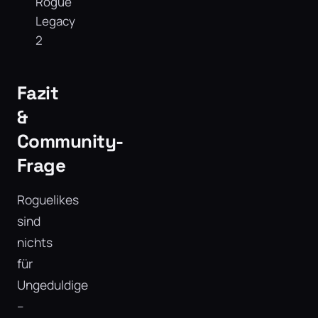
Rogue
Legacy
2
Fazit
&
Community-
Frage
Roguelikes
sind
nichts
für
Ungeduldige
–