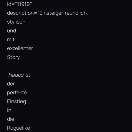
id=”11919″
description=”Einsteigerfreundlich,
stylisch
und
mit
exzellenter
Story
–
Hades
ist
der
perfekte
Einstieg
in
die
Roguelike-