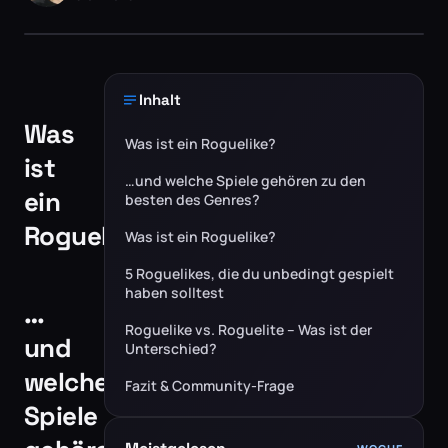
Inhalt
Was
Was ist ein Roguelike?
ist
…und welche Spiele gehören zu den
ein
besten des Genres?
Roguelike?
Was ist ein Roguelike?
5 Roguelikes, die du unbedingt gespielt
haben solltest
…
Roguelike vs. Roguelite – Was ist der
und
Unterschied?
welche
Fazit & Community-Frage
Spiele