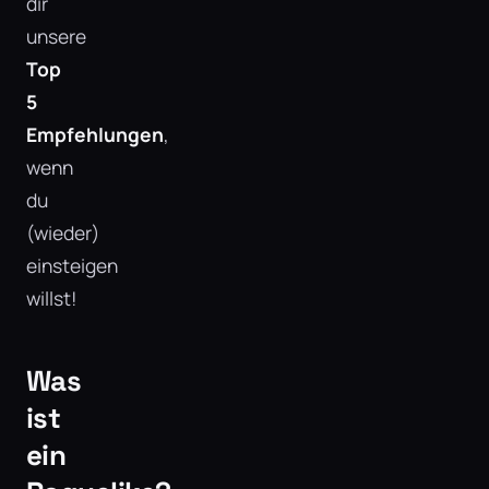
dir
unsere
Top
5
Empfehlungen
,
wenn
du
(wieder)
einsteigen
willst!
Was
ist
ein