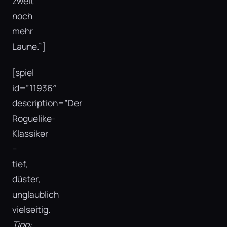
zweit
noch
mehr
Laune.”]
[spiel
id=”11936″
description=”Der
Roguelike-
Klassiker
–
tief,
düster,
unglaublich
vielseitig.
Tipp: