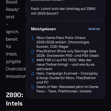
Boost
Ready“
Fazit: Lohnt sich der Umstieg auf Z890
mit 200S Boost?
sind
–
Meistgelesen
WOCHE
sprich,
1
Xbox Game Pass Preis-Chaos
bereit
2025/2026 erklärt: Chronologie,
für
Kosten, COD-Regel
2
PlayStation Store July Savings Sale
Intels
2026: Die besten PS5- und PS4-Deals
3
AMD FSR 4.1 auf RX 7000: Was der
jüngste
neue Treiber bringt – und wie du es
Overclocking-
aktivierst
4
Halo: Campaign Evolved – Crossplay
Innovation.
& Koop-Guide für Xbox, PlayStation
und PC
5
Gears of War: Reloaded jetzt im Game
Pass – Tiers, Plattformen, Inhalte
Z890:
Intels