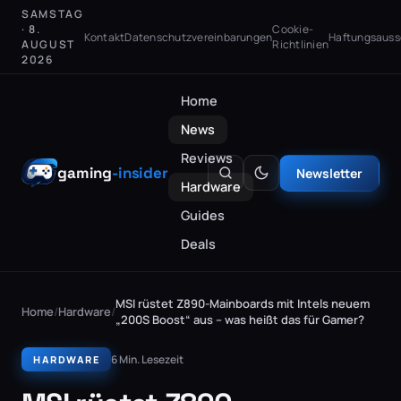
SAMSTAG
· 8.
Cookie-
Kontakt
Datenschutzvereinbarungen
Haftungsauss
AUGUST
Richtlinien
2026
Home
News
Reviews
gaming
-insider
Newsletter
Hardware
Guides
Deals
MSI rüstet Z890-Mainboards mit Intels neuem
Home
/
Hardware
/
„200S Boost“ aus – was heißt das für Gamer?
6 Min. Lesezeit
HARDWARE