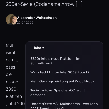
200er-Serie (Codename Arrow […]
Alexander Woitschach
25.04.2025
MSI
Inhalt
wirbt
Z890: Intels neue Plattform im
damit,
Schnellcheck
dass
Was steckt hinter Intel 200S Boost?
die
neuen
Mehr Gaming-Leistung auf Knopfdruck
Z890-
Technik-Ecke: Speicher-OC leicht
gemacht
Platinen
„Intel 200S
Unterstützte MSI-Mainboards – wer kann
200S Boost nutzen?