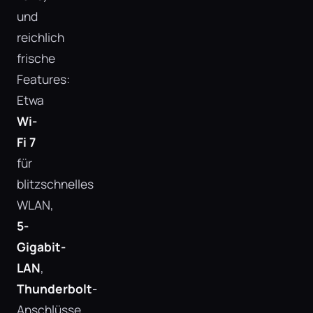
und
reichlich
frische
Features:
Etwa
Wi-
Fi 7
für
blitzschnelles
WLAN,
5-
Gigabit-
LAN
,
Thunderbolt
-
Anschlüsse,