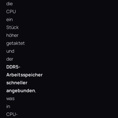
die
CPU
ein
Stück
höher
getaktet
und
der
DDR5-
Arbeitsspeicher
schneller
angebunden
,
was
in
CPU-