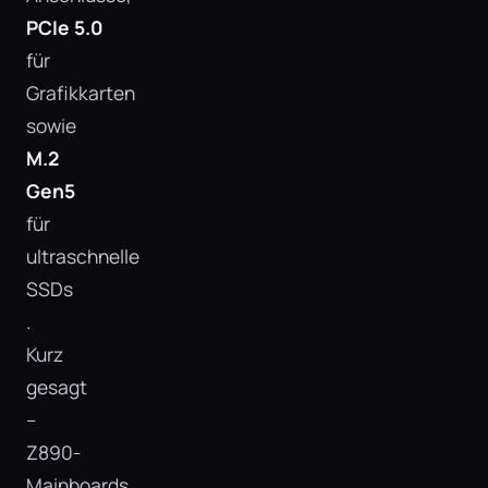
PCIe 5.0
für
Grafikkarten
sowie
M.2
Gen5
für
ultraschnelle
SSDs​
.
Kurz
gesagt
–
Z890-
Mainboards