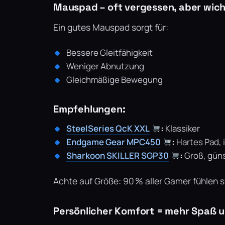
Mauspad – oft vergessen, aber wich
Ein gutes Mauspad sorgt für:
Bessere Gleitfähigkeit
Weniger Abnutzung
Gleichmäßige Bewegung
Empfehlungen:
SteelSeries QcK XXL
:
Klassiker
Endgame Gear MPC450
:
Hartes Pad, i
Sharkoon SKILLER SGP30
:
Groß, güns
Achte auf Größe: 90 % aller Gamer fühlen 
Persönlicher Komfort = mehr Spaß 