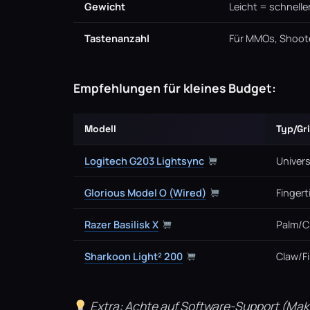
Gewicht
Leicht = schnelle
Tastenanzahl
Für MMOs, Shoot
Empfehlungen für kleines Budget:
Modell
Typ/Gr
Logitech G203 Lightsync
Univers
Glorious Model O (Wired)
Fingert
Razer Basilisk X
Palm/C
Sharkoon Light² 200
Claw/Fi
Extra: Achte auf Software-Support (Mak