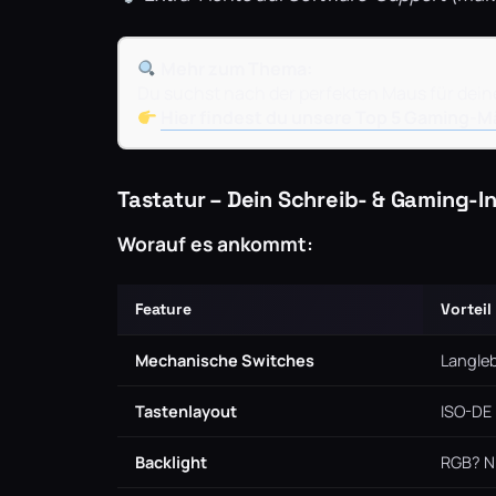
Mehr zum Thema:
Du suchst nach der perfekten Maus für deine
Hier findest du unsere Top 5 Gaming-M
Tastatur – Dein Schreib- & Gaming-I
Worauf es ankommt:
Feature
Vorteil
Mechanische Switches
Langleb
Tastenlayout
ISO-DE
Backlight
RGB? Ni