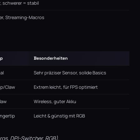
r, schwerer = stabil
er, Streaming-Macros
ip
Besonderheiten
al
Sehr präziser Sensor, solide Basics
ip/Claw
Extrem leicht, für FPS optimiert
law
Wireless, guter Akku
ngertip
Leicht & günstig mit RGB
ros, DPI-Switcher, RGB).