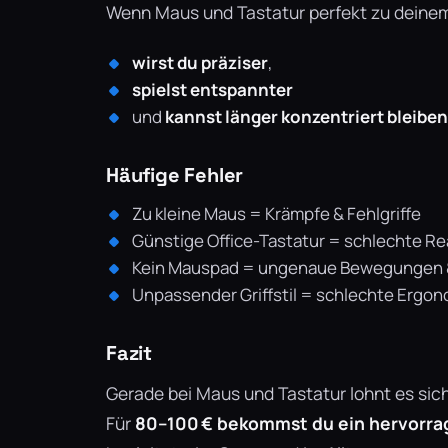
Wenn Maus und Tastatur perfekt zu deinem
wirst du präziser
,
spielst entspannter
und
kannst länger konzentriert bleiben
Häufige Fehler
Zu kleine Maus = Krämpfe & Fehlgriffe
Günstige Office-Tastatur = schlechte Re
Kein Mauspad = ungenaue Bewegungen 
Unpassender Griffstil = schlechte Ergo
Fazit
Gerade bei Maus und Tastatur lohnt es sic
Für
80–100 € bekommst du ein hervorr