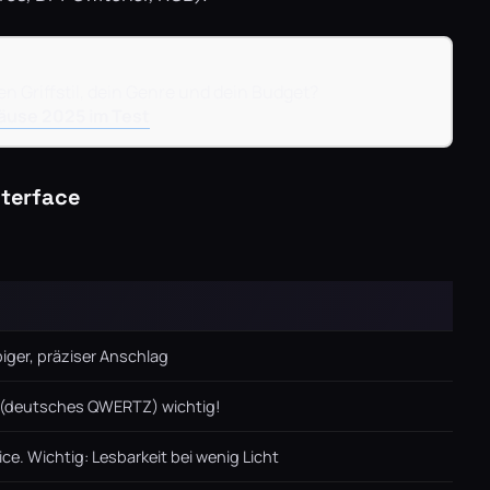
n Griffstil, dein Genre und dein Budget?
äuse 2025 im Test
nterface
iger, präziser Anschlag
 (deutsches QWERTZ) wichtig!
ce. Wichtig: Lesbarkeit bei wenig Licht