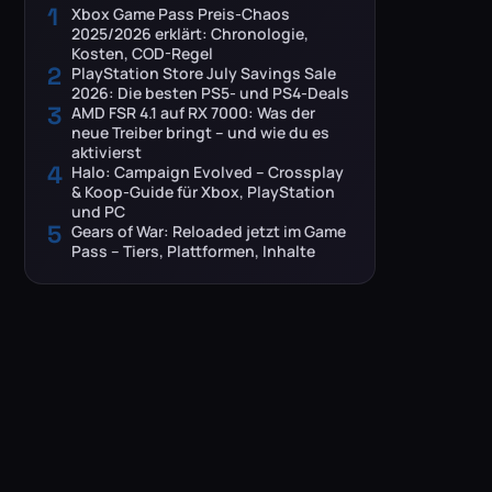
1
Xbox Game Pass Preis-Chaos
2025/2026 erklärt: Chronologie,
Kosten, COD-Regel
2
PlayStation Store July Savings Sale
2026: Die besten PS5- und PS4-Deals
3
AMD FSR 4.1 auf RX 7000: Was der
neue Treiber bringt – und wie du es
aktivierst
4
Halo: Campaign Evolved – Crossplay
& Koop-Guide für Xbox, PlayStation
und PC
5
Gears of War: Reloaded jetzt im Game
Pass – Tiers, Plattformen, Inhalte