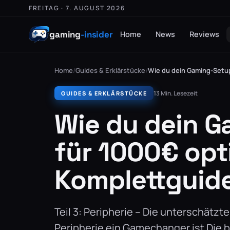
FREITAG · 7. AUGUST 2026
gaming
-insider
Home
News
Reviews
Home
/
Guides & Erklärstücke
/
Wie du dein Gaming-Setup
13 Min. Lesezeit
GUIDES & ERKLÄRSTÜCKE
Wie du dein 
für 1000€ opt
Komplettguid
Teil 3: Peripherie – Die unterschät
Peripherie ein Gamechanger ist Die be