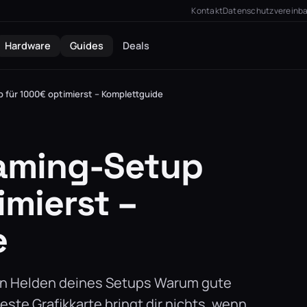
Kontakt
Datenschutzvereinb
Hardware
Guides
Deals
 für 1000€ optimierst – Komplettguide
Gaming-Setup
imierst –
e
zten Helden deines Setups Warum gute
ste Grafikkarte bringt dir nichts, wenn