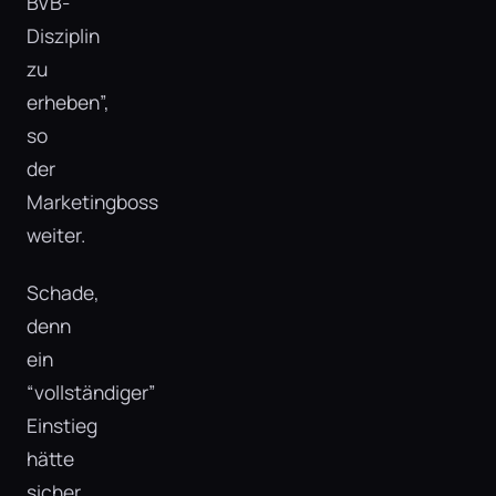
BVB-
Disziplin
zu
erheben”,
so
der
Marketingboss
weiter.
Schade,
denn
ein
“vollständiger”
Einstieg
hätte
sicher