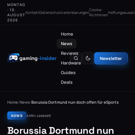
MONTAG
· 10.
Cookie-
Kontakt
Datenschutzvereinbarungen
Haftungsaussc
AUGUST
Richtlinien
2026
Home
News
Reviews
gaming
-insider
Newsletter
Hardware
Guides
Deals
Home
/
News
/
Borussia Dortmund nun doch offen für eSports
4 Min. Lesezeit
NEWS
Borussia Dortmund nun