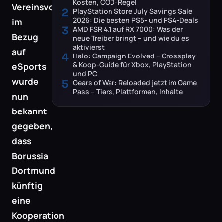
Kosten, COD-Regel
Vereinsvorstandes
2
PlayStation Store July Savings Sale
2026: Die besten PS5- und PS4-Deals
im
3
AMD FSR 4.1 auf RX 7000: Was der
Bezug
neue Treiber bringt – und wie du es
aktivierst
auf
4
Halo: Campaign Evolved – Crossplay
& Koop-Guide für Xbox, PlayStation
eSports
und PC
wurde
5
Gears of War: Reloaded jetzt im Game
Pass – Tiers, Plattformen, Inhalte
nun
bekannt
gegeben,
dass
Borussia
Dortmund
künftig
eine
Kooperation