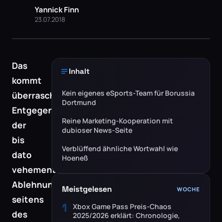
Yannick Finn
23.07.2018
Das
Inhalt
kommt
Kein eigenes eSports-Team für Borussia
überraschend:
Dortmund
Entgegen
Reine Marketing-Kooperation mit
der
dubioser News-Seite
bis
Verblüffend ähnliche Wortwahl wie
dato
Hoeneß
vehementen
Ablehnung
Meistgelesen
WOCHE
seitens
1
Xbox Game Pass Preis-Chaos
des
2025/2026 erklärt: Chronologie,