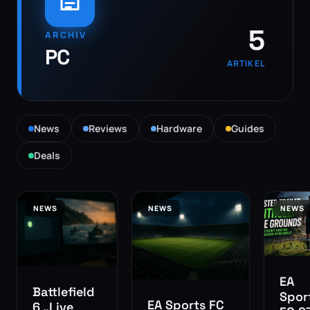
5
ARCHIV
PC
ARTIKEL
News
Reviews
Hardware
Guides
Deals
NEWS
NEWS
NEWS
EA
Battlefield
Spor
EA Sports FC
6 „Live