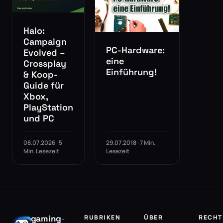
Halo:
Campaign
PC-Hardware:
Evolved –
eine
Crossplay
Einführung!
& Koop-
Guide für
Xbox,
PlayStation
und PC
08.07.2026 · 5
29.07.2018 · 7 Min.
Min. Lesezeit
Lesezeit
gaming
-
RUBRIKEN
ÜBER
RECHT