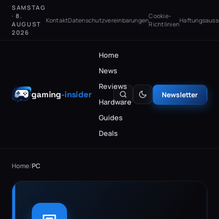
SAMSTAG
· 8.
Cookie-
Kontakt
Datenschutzvereinbarungen
Haftungsauss
AUGUST
Richtlinien
2026
Home
News
Reviews
gaming
-insider
Newsletter
Hardware
Guides
Deals
Home
/
PC