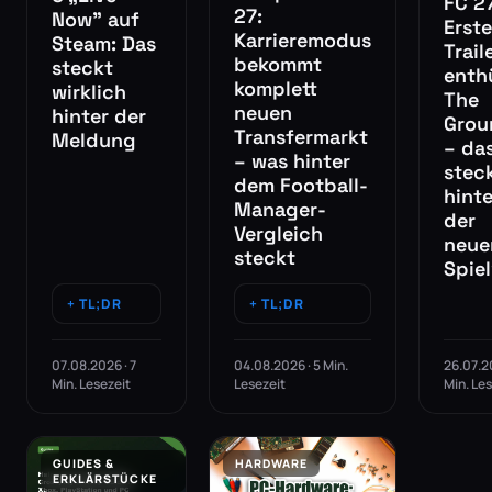
FC 2
27:
Now” auf
Erste
Karrieremodus
Steam: Das
Trail
bekommt
steckt
enthü
komplett
wirklich
The
neuen
hinter der
Grou
Transfermarkt
Meldung
– da
– was hinter
stec
dem Football-
hinte
Manager-
der
Vergleich
neue
steckt
Spie
TL;DR
TL;DR
07.08.2026 · 7
04.08.2026 · 5 Min.
26.07.20
Min. Lesezeit
Lesezeit
Min. Le
GUIDES &
HARDWARE
ERKLÄRSTÜCKE