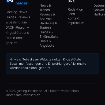
UNS
insider
News &
Datens
Redaktion
Trends
Cookie-
Gaming-News,
Jobs
Reviews &
Haftun
Guides, Reviews
Kontakt
Analyse
& Deals für die
Impressum
Hardware &
DACH-Region —
Technik
Guides &
KI-gestützt und
Erklärstücke
redaktionell
Deals &
geprüft.
Angebote
Hinweis: Teile dieser Website nutzen KI-gestützte
Zusammenfassungen und Empfehlungen. Alle Inhalte
werden redaktionell geprüft.
© 2026 gaming-insider.de · Alle Rechte vorbehalten
Impressum
Datenschutz