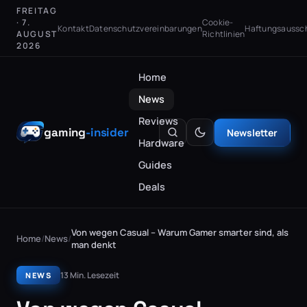
FREITAG
· 7.
Cookie-
Kontakt
Datenschutzvereinbarungen
Haftungsaussc
AUGUST
Richtlinien
2026
Home
News
Reviews
gaming
-insider
Newsletter
Hardware
Guides
Deals
Von wegen Casual – Warum Gamer smarter sind, als
Home
/
News
/
man denkt
13 Min. Lesezeit
NEWS