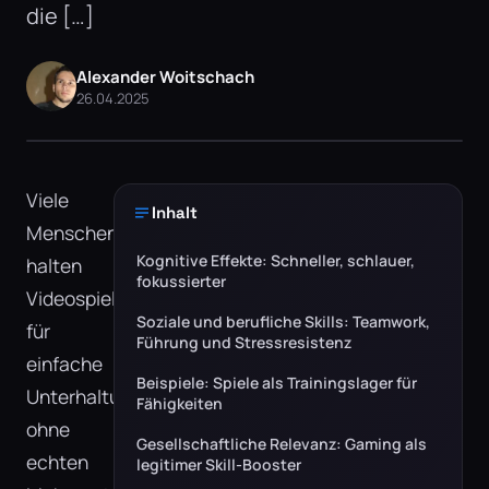
die […]
Alexander Woitschach
26.04.2025
Viele
Inhalt
Menschen
Kognitive Effekte: Schneller, schlauer,
halten
fokussierter
Videospiele
Soziale und berufliche Skills: Teamwork,
für
Führung und Stressresistenz
einfache
Beispiele: Spiele als Trainingslager für
Unterhaltung
Fähigkeiten
ohne
Gesellschaftliche Relevanz: Gaming als
echten
legitimer Skill-Booster