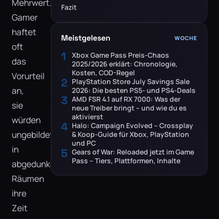
Mehrwert.
Fazit
Gamer
haftet
Meistgelesen
WOCHE
oft
1
Xbox Game Pass Preis-Chaos
das
2025/2026 erklärt: Chronologie,
Kosten, COD-Regel
Vorurteil
2
PlayStation Store July Savings Sale
an,
2026: Die besten PS5- und PS4-Deals
3
AMD FSR 4.1 auf RX 7000: Was der
sie
neue Treiber bringt – und wie du es
aktivierst
würden
4
Halo: Campaign Evolved – Crossplay
ungebildet
& Koop-Guide für Xbox, PlayStation
und PC
in
5
Gears of War: Reloaded jetzt im Game
Pass – Tiers, Plattformen, Inhalte
abgedunkelten
Räumen
ihre
Zeit