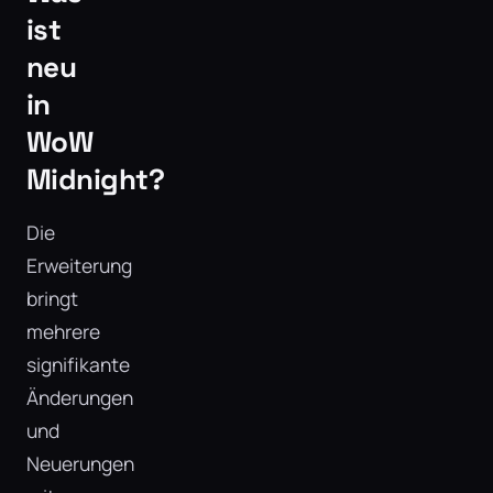
ist
neu
in
WoW
Midnight?
Die
Erweiterung
bringt
mehrere
signifikante
Änderungen
und
Neuerungen