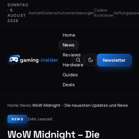
SONNTAG
· 9.
Cookie-
Kontakt
Datenschutzvereinbarungen
Haftungsauss
AUGUST
Richtlinien
2026
Home
News
Reviews
gaming
-insider
Newsletter
Hardware
Guides
Deals
Home
/
News
/
WoW Midnight – Die neuesten Updates und News
2 Min. Lesezeit
NEWS
WoW Midnight – Die