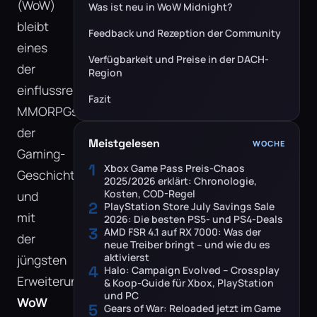
(WoW)
Was ist neu in WoW Midnight?
bleibt
Feedback und Rezeption der Community
eines
Verfügbarkeit und Preise in der DACH-
der
Region
einflussreichsten
Fazit
MMORPGs
der
Meistgelesen
WOCHE
Gaming-
1
Xbox Game Pass Preis-Chaos
Geschichte,
2025/2026 erklärt: Chronologie,
Kosten, COD-Regel
und
2
PlayStation Store July Savings Sale
mit
2026: Die besten PS5- und PS4-Deals
3
AMD FSR 4.1 auf RX 7000: Was der
der
neue Treiber bringt – und wie du es
aktivierst
jüngsten
4
Halo: Campaign Evolved – Crossplay
Erweiterung
& Koop-Guide für Xbox, PlayStation
und PC
WoW
5
Gears of War: Reloaded jetzt im Game