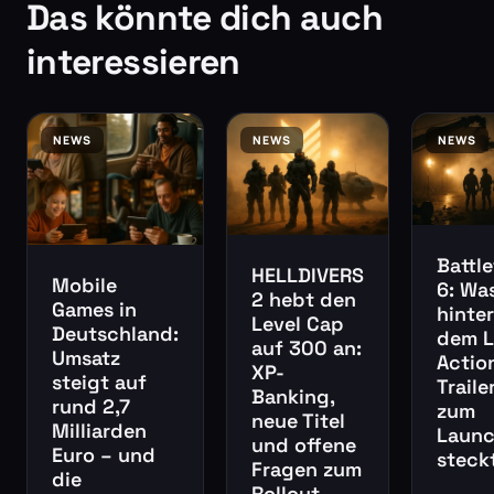
Das könnte dich auch
interessieren
NEWS
NEWS
NEWS
Battle
HELLDIVERS
Mobile
6: Wa
2 hebt den
Games in
hinter
Level Cap
Deutschland:
dem L
auf 300 an:
Umsatz
Actio
XP-
steigt auf
Traile
Banking,
rund 2,7
zum
neue Titel
Milliarden
Laun
und offene
Euro – und
steck
Fragen zum
die
Rollout