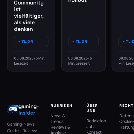
Community
ist
vielfältiger,
als viele
denken
TL;DR
TL;DR
TL;
08.08.2026 · 6 Min.
08.08.2026 · 6
08.08.202
Lesezeit
Min. Lesezeit
Min. Lese
gaming
-
RUBRIKEN
ÜBER
RECHT
UNS
insider
News &
Datens
Redaktion
Trends
Cookie-
Gaming-News,
Jobs
Reviews &
Haftun
Guides, Reviews
Kontakt
Analyse