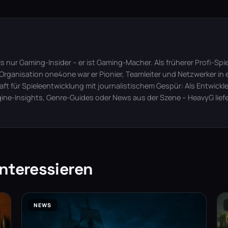
 nur Gaming-Insider – er ist Gaming-Macher. Als früherer Profi-Spie
r Organisation one4one war er Pionier, Teamleiter und Netzwerker i
ft für Spieleentwicklung mit journalistischem Gespür: Als Entwickler
ngine-Insights, Genre-Guides oder News aus der Szene – HeavyG liefer
nteressieren
NEWS