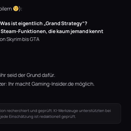
oilern
):
Was ist eigentlich „Grand Strategy“?
 Steam-Funktionen, die kaum jemand kennt
on Skyrim bis GTA
hr seid der Grund dafür.
er: Ihr macht Gaming-Insider.de möglich.
ion recherchiert und geprüft. KI-Werkzeuge unterstützten bei
de Einschätzung ist redaktionell geprüft.