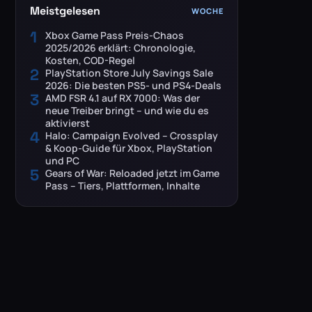
Meistgelesen
WOCHE
1
Xbox Game Pass Preis-Chaos
2025/2026 erklärt: Chronologie,
Kosten, COD-Regel
2
PlayStation Store July Savings Sale
2026: Die besten PS5- und PS4-Deals
3
AMD FSR 4.1 auf RX 7000: Was der
neue Treiber bringt – und wie du es
aktivierst
4
Halo: Campaign Evolved – Crossplay
& Koop-Guide für Xbox, PlayStation
und PC
5
Gears of War: Reloaded jetzt im Game
Pass – Tiers, Plattformen, Inhalte